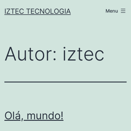
Saltar
IZTEC TECNOLOGIA
Menu
para
o
conteúdo
Autor:
iztec
Olá, mundo!